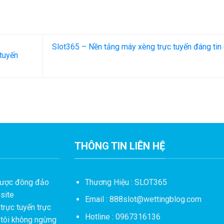
Slot365 – Nền tảng máy xèng trực tuyến đáng tin
tuyến
THÔNG TIN LIÊN HỆ
 được đông đảo
Thương Hiệu : SLOT365
site
Email :
888slot@wettingblog.com
 trực tuyến trực
Hotline : 0967316136
 tôi không ngừng