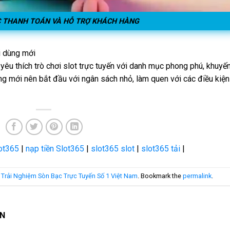
 THANH TOÁN VÀ HỖ TRỢ KHÁCH HÀNG
i dùng mới
yêu thích trò chơi slot trực tuyến với danh mục phong phú, khuyế
ng mới nên bắt đầu với ngân sách nhỏ, làm quen với các điều kiện
ot365
|
nạp tiền Slot365
|
slot365 slot
|
slot365 tải
|
 Trải Nghiệm Sòn Bạc Trực Tuyến Số 1 Việt Nam
. Bookmark the
permalink
.
AN