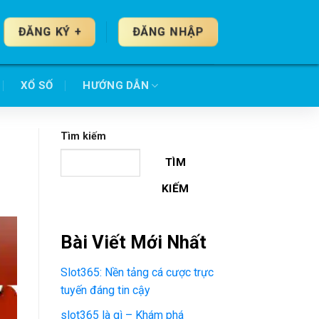
ĐĂNG KÝ +
ĐĂNG NHẬP
XỔ SỐ
HƯỚNG DẪN
Tìm kiếm
TÌM
KIẾM
Bài Viết Mới Nhất
Slot365: Nền tảng cá cược trực
tuyến đáng tin cậy
slot365 là gì – Khám phá