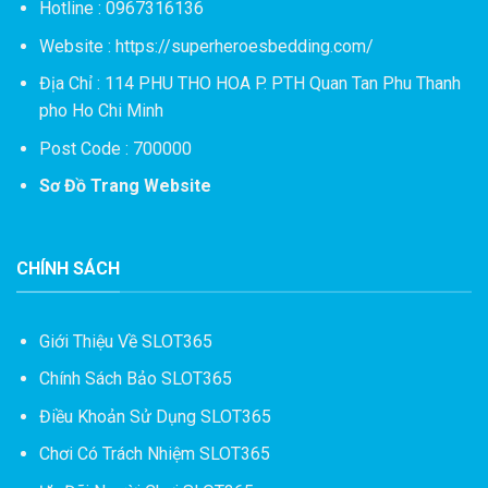
Hotline : 0967316136
Website :
https://superheroesbedding.com/
Địa Chỉ : 114 PHU THO HOA P. PTH Quan Tan Phu Thanh
pho Ho Chi Minh
Post Code : 700000
Sơ Đồ Trang Website
CHÍNH SÁCH
Giới Thiệu Về SLOT365
Chính Sách Bảo SLOT365
Điều Khoản Sử Dụng SLOT365
Chơi Có Trách Nhiệm SLOT365