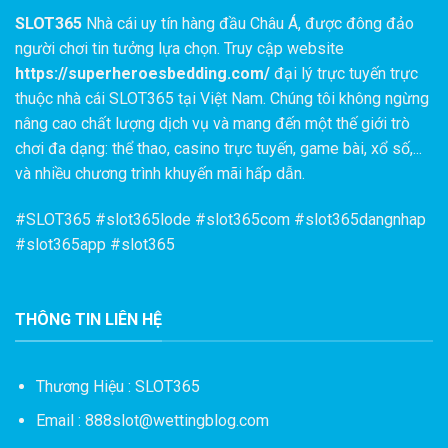
SLOT365
Nhà cái uy tín hàng đầu Châu Á, được đông đảo
người chơi tin tưởng lựa chọn. Truy cập website
https://superheroesbedding.com/
đại lý trực tuyến trực
thuộc nhà cái SLOT365 tại Việt Nam. Chúng tôi không ngừng
nâng cao chất lượng dịch vụ và mang đến một thế giới trò
chơi đa dạng: thể thao, casino trực tuyến, game bài, xổ số,...
và nhiều chương trình khuyến mãi hấp dẫn.
#
SLOT365
#slot365lode #slot365com #slot365dangnhap
#slot365app #slot365
THÔNG TIN LIÊN HỆ
Thương Hiệu : SLOT365
Email :
888slot@wettingblog.com