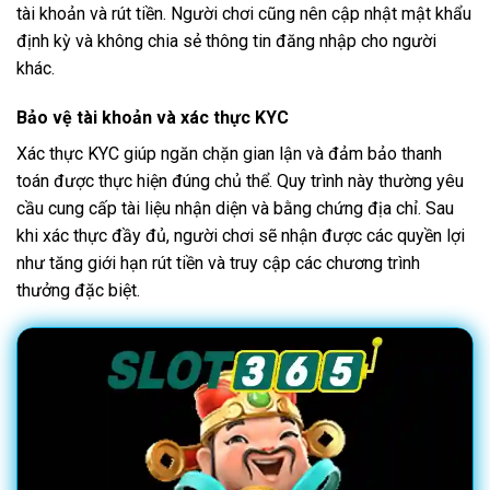
tài khoản và rút tiền. Người chơi cũng nên cập nhật mật khẩu
định kỳ và không chia sẻ thông tin đăng nhập cho người
khác.
Bảo vệ tài khoản và xác thực KYC
Xác thực KYC giúp ngăn chặn gian lận và đảm bảo thanh
toán được thực hiện đúng chủ thể. Quy trình này thường yêu
cầu cung cấp tài liệu nhận diện và bằng chứng địa chỉ. Sau
khi xác thực đầy đủ, người chơi sẽ nhận được các quyền lợi
như tăng giới hạn rút tiền và truy cập các chương trình
thưởng đặc biệt.