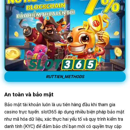
RUTTIEN_METHODS
An toàn và bảo mật
Bảo mật tài khoản luôn là ưu tiên hàng đầu khi tham gia
casino trực tuyến. slot365 áp dụng nhiều biện pháp bảo mật
như mã hóa dữ liệu, xác thực hai yếu tố và quy trình kiểm tra
danh tính (KYC) để đảm bảo chỉ bạn mới có quyền truy cập