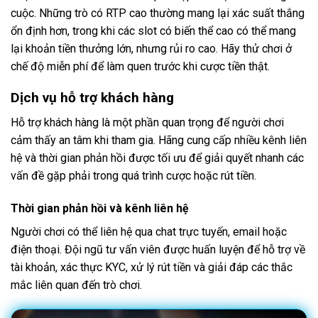
cuộc. Những trò có RTP cao thường mang lại xác suất thắng
ổn định hơn, trong khi các slot có biến thể cao có thể mang
lại khoản tiền thưởng lớn, nhưng rủi ro cao. Hãy thử chơi ở
chế độ miễn phí để làm quen trước khi cược tiền thật.
Dịch vụ hỗ trợ khách hàng
Hỗ trợ khách hàng là một phần quan trọng để người chơi
cảm thấy an tâm khi tham gia. Hãng cung cấp nhiều kênh liên
hệ và thời gian phản hồi được tối ưu để giải quyết nhanh các
vấn đề gặp phải trong quá trình cược hoặc rút tiền.
Thời gian phản hồi và kênh liên hệ
Người chơi có thể liên hệ qua chat trực tuyến, email hoặc
điện thoại. Đội ngũ tư vấn viên được huấn luyện để hỗ trợ về
tài khoản, xác thực KYC, xử lý rút tiền và giải đáp các thắc
mắc liên quan đến trò chơi.