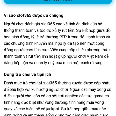
Vì sao slot365 được ưa chuộng
Người chơi đánh giá slot365 cao về tính ổn định của hệ
thống thanh toán và tốc độ xử lý rút tiền. Sự kết hợp giữa đồ
họa sinh động, tỷ lệ trả thưởng RTP tương đối cạnh tranh và
các chương trình khuyến mãi hợp lý đã tạo nên một cộng
đồng người chơi tích cực. Việc cung cấp nhiều phương thức
thanh toán và rút tiền linh hoạt giúp người chơi Việt Nam dễ
dàng tiếp cận và quản lý quỹ của mình một cách rõ ràng.
Dòng trò chơi và tiện ích
Danh mục trò chơi tại slot365 thường xuyên được cập nhật
để phù hợp với xu hướng người chơi. Ngoài các máy xèng cổ
điển, người chơi còn có cơ hội trải nghiệm các tựa game có
tính năng đặc biệt như vòng thưởng, tính năng mua vòng
quay và các biến thể có jackpot. Sự kết hợp giữa màu sắc
sinh động và âm thanh sống động tạo cảm giác nhập cuộc