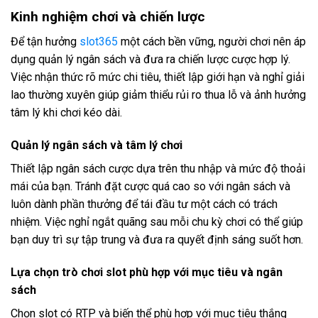
Kinh nghiệm chơi và chiến lược
Để tận hưởng
slot365
một cách bền vững, người chơi nên áp
dụng quản lý ngân sách và đưa ra chiến lược cược hợp lý.
Việc nhận thức rõ mức chi tiêu, thiết lập giới hạn và nghỉ giải
lao thường xuyên giúp giảm thiểu rủi ro thua lỗ và ảnh hưởng
tâm lý khi chơi kéo dài.
Quản lý ngân sách và tâm lý chơi
Thiết lập ngân sách cược dựa trên thu nhập và mức độ thoải
mái của bạn. Tránh đặt cược quá cao so với ngân sách và
luôn dành phần thưởng để tái đầu tư một cách có trách
nhiệm. Việc nghỉ ngắt quãng sau mỗi chu kỳ chơi có thể giúp
bạn duy trì sự tập trung và đưa ra quyết định sáng suốt hơn.
Lựa chọn trò chơi slot phù hợp với mục tiêu và ngân
sách
Chọn slot có RTP và biến thể phù hợp với mục tiêu thắng