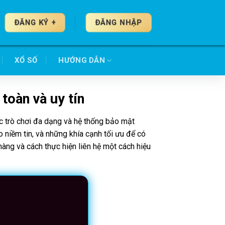
ĐĂNG KÝ +
ĐĂNG NHẬP
XỔ SỐ
HƯỚNG DẪN
toàn và uy tín
c trò chơi đa dạng và hệ thống bảo mật
o niềm tin, và những khía cạnh tối ưu để có
 hàng và cách thực hiện liên hệ một cách hiệu