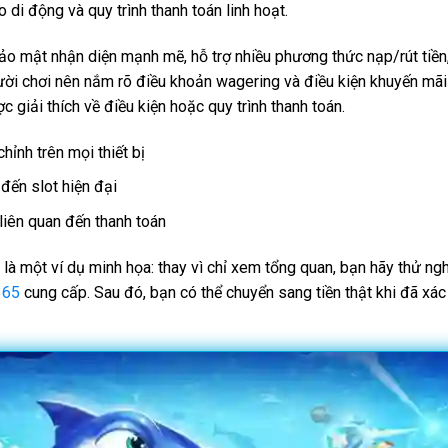
o di động và quy trình thanh toán linh hoạt.
 mật nhận diện mạnh mẽ, hỗ trợ nhiều phương thức nạp/rút tiền, 
ời chơi nên nắm rõ điều khoản wagering và điều kiện khuyến mãi 
c giải thích về điều kiện hoặc quy trình thanh toán.
hỉnh trên mọi thiết bị
đến slot hiện đại
liên quan đến thanh toán
 là một ví dụ minh họa: thay vì chỉ xem tổng quan, bạn hãy thử ng
365
cung cấp. Sau đó, bạn có thể chuyển sang tiền thật khi đã xá