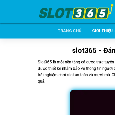
Skip
to
content
TRANG CHỦ
GIỚI THIỆU
slot365 - Đán
Slot365 là một nền tảng cá cược trực tuyến
được thiết kế nhằm bảo vệ thông tin người ch
trải nghiệm chơi slot an toàn và mượt mà. Ch
quả.