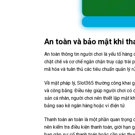
An toàn và bảo mật khi th
An toàn thông tin người chơi là yếu tố hàn
chặt chẽ và cơ chế ngăn chặn truy cập trái 
mã hóa và tuân thủ các tiêu chuẩn quản lý rủ
Về mặt pháp lý, Slot365 thường công khai
và công bằng. Điều này giúp người chơi có 
sản cá nhân, người chơi nên thiết lập mật k
bảng sao kê ngân hàng hoặc ví điện tử.
Thanh toán an toàn là một phần quan trọng c
nên kiểm tra điều kiện thanh toán, giới hạn g
bạn gặp sự cố thanh toán hoặc cần xác thực 