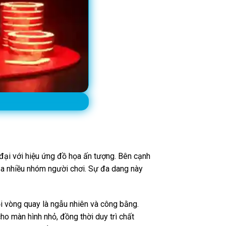
n đại với hiệu ứng đồ họa ấn tượng. Bên cạnh
của nhiều nhóm người chơi. Sự đa dang này
vòng quay là ngẫu nhiên và công bằng.
ho màn hình nhỏ, đồng thời duy trì chất