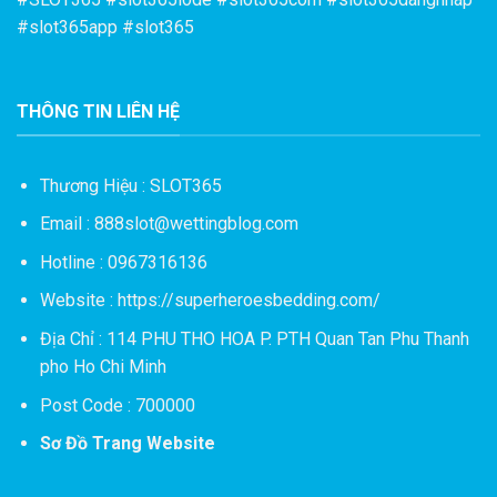
#slot365app #slot365
THÔNG TIN LIÊN HỆ
Thương Hiệu : SLOT365
Email :
888slot@wettingblog.com
Hotline : 0967316136
Website :
https://superheroesbedding.com/
Địa Chỉ : 114 PHU THO HOA P. PTH Quan Tan Phu Thanh
pho Ho Chi Minh
Post Code : 700000
Sơ Đồ Trang Website