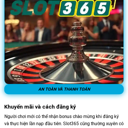
AN TOÀN VÀ THANH TOÁN
Khuyến mãi và cách đăng ký
Người chơi mới có thể nhận bonus chào mừng khi đăng ký
và thực hiện lần nạp đầu tiên. Slot365 cũng thường xuyên có