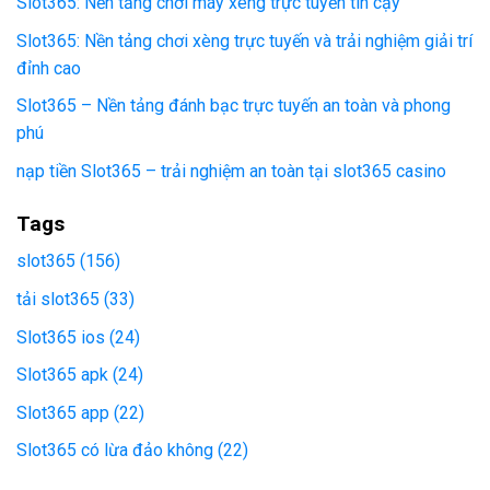
Slot365: Nền tảng chơi máy xèng trực tuyến tin cậy
Slot365: Nền tảng chơi xèng trực tuyến và trải nghiệm giải trí
đỉnh cao
Slot365 – Nền tảng đánh bạc trực tuyến an toàn và phong
phú
nạp tiền Slot365 – trải nghiệm an toàn tại slot365 casino
Tags
slot365 (156)
tải slot365 (33)
Slot365 ios (24)
Slot365 apk (24)
Slot365 app (22)
Slot365 có lừa đảo không (22)