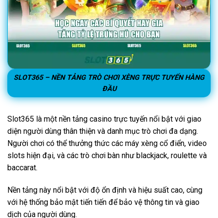
SLOT365 – NỀN TẢNG TRÒ CHƠI XÈNG TRỰC TUYẾN HÀNG
ĐẦU
Slot365 là một nền tảng casino trực tuyến nổi bật với giao
diện người dùng thân thiện và danh mục trò chơi đa dạng.
Người chơi có thể thưởng thức các máy xèng cổ điển, video
slots hiện đại, và các trò chơi bàn như blackjack, roulette và
baccarat.
Nền tảng này nổi bật với độ ổn định và hiệu suất cao, cùng
với hệ thống bảo mật tiến tiến để bảo vệ thông tin và giao
dịch của người dùng.