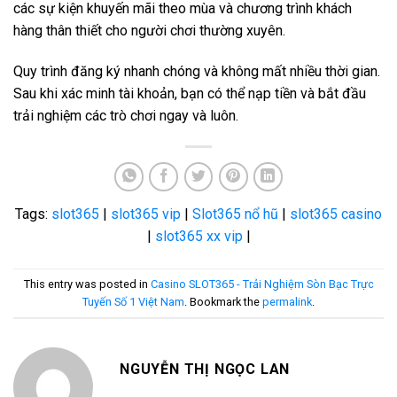
các sự kiện khuyến mãi theo mùa và chương trình khách
hàng thân thiết cho người chơi thường xuyên.
Quy trình đăng ký nhanh chóng và không mất nhiều thời gian.
Sau khi xác minh tài khoản, bạn có thể nạp tiền và bắt đầu
trải nghiệm các trò chơi ngay và luôn.
Tags:
slot365
|
slot365 vip
|
Slot365 nổ hũ
|
slot365 casino
|
slot365 xx vip
|
This entry was posted in
Casino SLOT365 - Trải Nghiệm Sòn Bạc Trực
Tuyến Số 1 Việt Nam
. Bookmark the
permalink
.
NGUYỄN THỊ NGỌC LAN