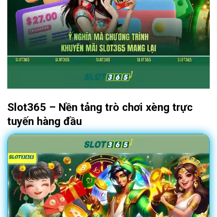
Slot365 – Nền tảng trò chơi xèng trực
tuyến hàng đầu