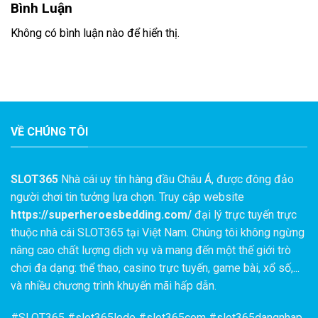
Bình Luận
Không có bình luận nào để hiển thị.
VỀ CHÚNG TÔI
SLOT365
Nhà cái uy tín hàng đầu Châu Á, được đông đảo
người chơi tin tưởng lựa chọn. Truy cập website
https://superheroesbedding.com/
đại lý trực tuyến trực
thuộc nhà cái SLOT365 tại Việt Nam. Chúng tôi không ngừng
nâng cao chất lượng dịch vụ và mang đến một thế giới trò
chơi đa dạng: thể thao, casino trực tuyến, game bài, xổ số,...
và nhiều chương trình khuyến mãi hấp dẫn.
#
SLOT365
#slot365lode #slot365com #slot365dangnhap