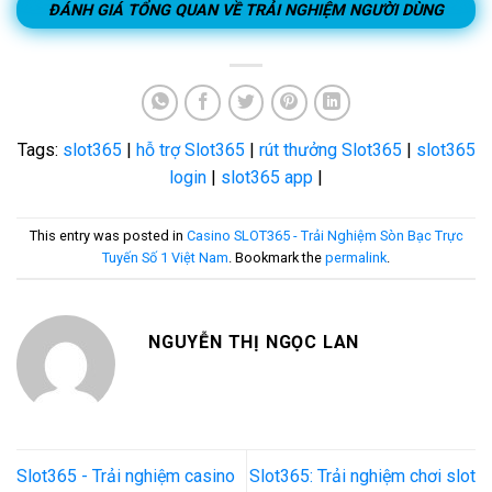
ĐÁNH GIÁ TỔNG QUAN VỀ TRẢI NGHIỆM NGƯỜI DÙNG
Tags:
slot365
|
hỗ trợ Slot365
|
rút thưởng Slot365
|
slot365
login
|
slot365 app
|
This entry was posted in
Casino SLOT365 - Trải Nghiệm Sòn Bạc Trực
Tuyến Số 1 Việt Nam
. Bookmark the
permalink
.
NGUYỄN THỊ NGỌC LAN
Slot365 - Trải nghiệm casino
Slot365: Trải nghiệm chơi slot