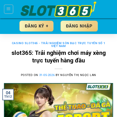
Skip
to
content
ĐĂNG KÝ +
ĐĂNG NHẬP
CASINO SLOT365 - TRẢI NGHIỆM SÒN BẠC TRỰC TUYẾN SỐ 1
VIỆT NAM
slot365: Trải nghiệm chơi máy xèng
trực tuyến hàng đầu
POSTED ON
31-05-2026
BY
NGUYỄN THỊ NGỌC LAN
04
Th12