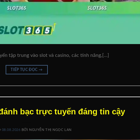
yến tập trung vào slot và casino, các tính năng,[…]
TIẾP TỤC ĐỌC
→
đánh bạc trực tuyến đáng tin cậy
O
08.08.2026
BỞI
NGUYỄN THỊ NGỌC LAN