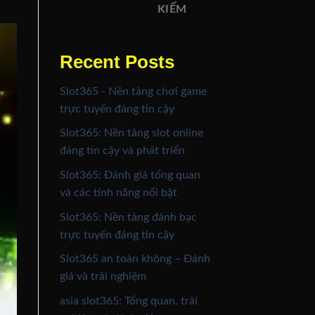
KIẾM
Recent Posts
Slot365 - Nền tảng chơi game
trực tuyến đáng tin cậy
Slot365: Nền tảng slot online
đáng tin cậy và phát triển
Slot365: Đánh giá tổng quan
và các tính năng nổi bật
Slot365: Nền tảng đánh bạc
trực tuyến đáng tin cậy
Slot365 an toàn không – Đánh
giá và trải nghiệm
asia slot365: Tổng quan, trải