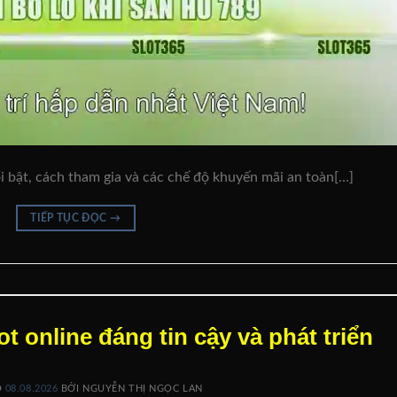
ổi bật, cách tham gia và các chế độ khuyến mãi an toàn[…]
TIẾP TỤC ĐỌC
→
ot online đáng tin cậy và phát triển
O
08.08.2026
BỞI
NGUYỄN THỊ NGỌC LAN