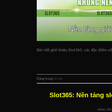
Bài viết giới thiệu Slot365, các đặc điểm n
Đăng trong
tin tức
Slot365: Nền tảng sl
ĐĂNG VÀ