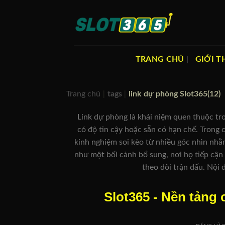
Bỏ
qua
nội
dung
TRANG CHỦ
GIỚI T
Trang chủ
|
tags
|
link dự phòng Slot365(12)
Link dự phòng là khái niệm quen thuộc tro
có độ tin cậy hoặc sẵn có hạn chế. Trong c
kinh nghiệm soi kèo từ nhiều góc nhìn nhằ
như một bối cảnh bổ sung, nơi họ tiếp cận 
theo dõi trận đấu. Nội
Slot365 - Nền tảng 