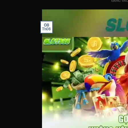
ĐĂNG VÀ
08
Th08