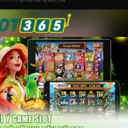
O
08.08.2026
BỞI
NGUYỄN THỊ NGỌC LAN