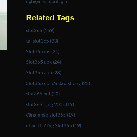
nghiệm và đánh giá
Related Tags
slot365 (159)
tải slot365 (33)
Slot365 ios (24)
Slot365 apk (24)
Slot365 app (23)
Slot365 có lừa đảo không (23)
slot365 net (20)
slot365 tặng 200k (19)
đăng nhập slot365 (19)
nhận thưởng Slot365 (19)