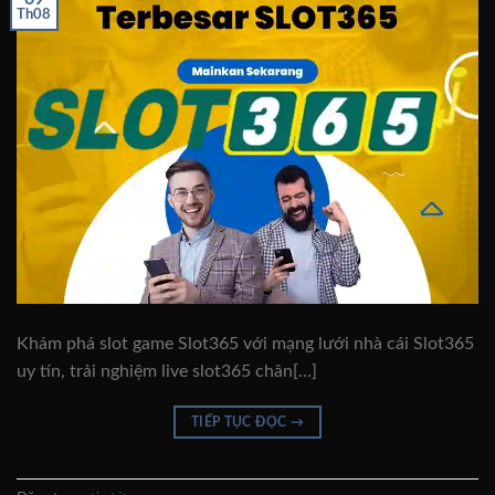
Th08
Khám phá slot game Slot365 với mạng lưới nhà cái Slot365
uy tín, trải nghiệm live slot365 chân[…]
TIẾP TỤC ĐỌC
→