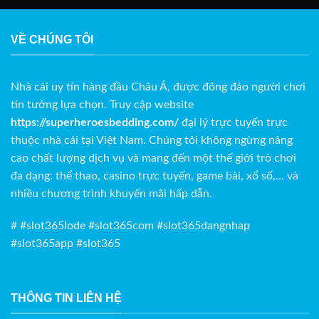
VỀ CHÚNG TÔI
Nhà cái uy tín hàng đầu Châu Á, được đông đảo người chơi
tin tưởng lựa chọn. Truy cập website
https://superheroesbedding.com/
đại lý trực tuyến trực
thuộc nhà cái tại Việt Nam. Chúng tôi không ngừng nâng
cao chất lượng dịch vụ và mang đến một thế giới trò chơi
đa dạng: thể thao, casino trực tuyến, game bài, xổ số,... và
nhiều chương trình khuyến mãi hấp dẫn.
#
#slot365lode #slot365com #slot365dangnhap
#slot365app #slot365
THÔNG TIN LIÊN HỆ