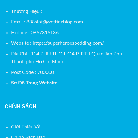
Thương Hiệu :
Email :
888slot@wettingblog.com
Hotline : 0967316136
Website :
https://superheroesbedding.com/
Địa Chỉ : 114 PHU THO HOA P. PTH Quan Tan Phu
Thanh pho Ho Chi Minh
Post Code : 700000
Sơ Đồ Trang Website
CHÍNH SÁCH
Giới Thiệu Về
Chính Sách Bảo