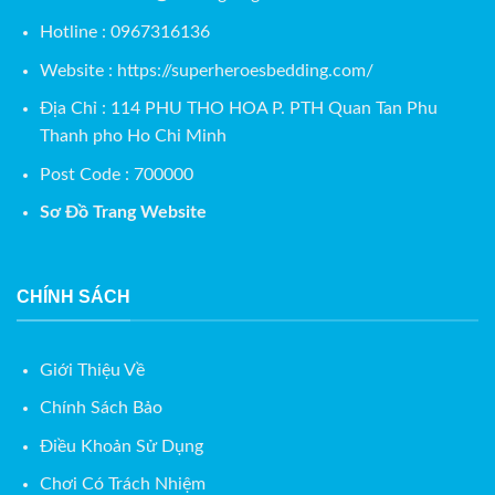
Hotline : 0967316136
Website :
https://superheroesbedding.com/
Địa Chỉ : 114 PHU THO HOA P. PTH Quan Tan Phu
Thanh pho Ho Chi Minh
Post Code : 700000
Sơ Đồ Trang Website
CHÍNH SÁCH
Giới Thiệu Về
Chính Sách Bảo
Điều Khoản Sử Dụng
Chơi Có Trách Nhiệm