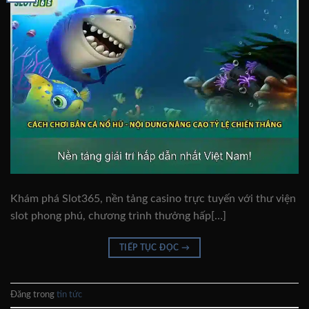
Khám phá Slot365, nền tảng casino trực tuyến với thư viện
slot phong phú, chương trình thưởng hấp[…]
TIẾP TỤC ĐỌC
→
Đăng trong
tin tức