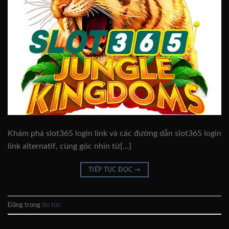
Khám phá slot365 login link và các đường dẫn slot365 login
link alternatif, cùng góc nhìn từ[…]
TIẾP TỤC ĐỌC
→
Đăng trong
tin tức