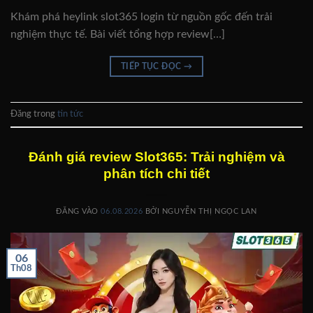
Khám phá heylink slot365 login từ nguồn gốc đến trải
nghiệm thực tế. Bài viết tổng hợp review[…]
TIẾP TỤC ĐỌC
→
Đăng trong
tin tức
Đánh giá review Slot365: Trải nghiệm và
phân tích chi tiết
ĐĂNG VÀO
06.08.2026
BỞI
NGUYỄN THỊ NGỌC LAN
06
Th08