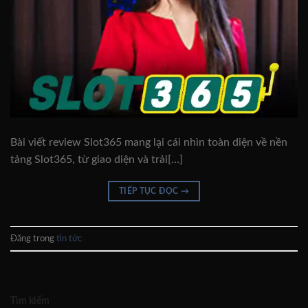
Bài viết review Slot365 mang lại cái nhìn toàn diện về nền
tảng Slot365, từ giao diện và trải[…]
TIẾP TỤC ĐỌC
→
Đăng trong
tin tức
Tìm kiếm