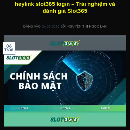
heylink slot365 login – Trải nghiệm và
đánh giá Slot365
ĐĂNG VÀO
06.08.2026
BỞI
NGUYỄN THỊ NGỌC LAN
06
Th08