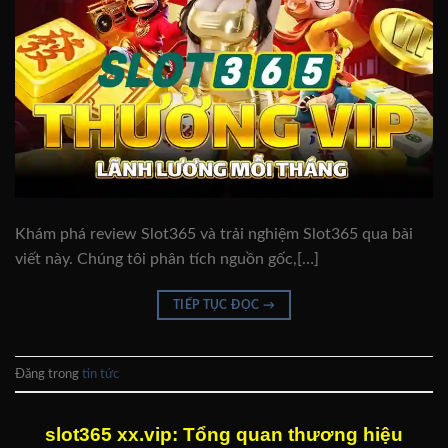
Khám phá review Slot365 và trải nghiệm Slot365 qua bài
viết này. Chúng tôi phân tích nguồn gốc,[…]
TIẾP TỤC ĐỌC
→
Đăng trong
tin tức
slot365 xx.vip: Tổng quan thương hiệu