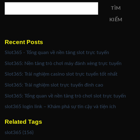
TÌM
KIẾM
Recent Posts
Slot365 - Tổng quan về nền tảng slot trực tuyến
Slot365: Nền tảng trò chơi máy đánh xèng trực tuyến
Slot365: Trải nghiệm casino slot trực tuyến tốt nhất
Slot365: Trải nghiệm slot trực tuyến đỉnh cao
Slot365: Tổng quan về nền tảng trò chơi slot trực tuyến
slot365 login link – Khám phá sự tin cậy và tiện ích
Related Tags
slot365 (156)