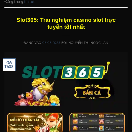
Đăng trong
tin tức
Slot365: Trải nghiệm casino slot trực
tuyến tốt nhất
ĐĂNG VÀO
06.08.2026
BỞI
NGUYỄN THỊ NGỌC LAN
06
Th08