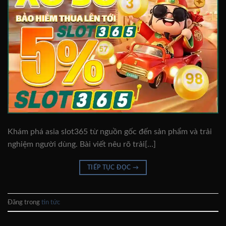
Khám phá asia slot365 từ nguồn gốc đến sản phẩm và trải
nghiệm người dùng. Bài viết nêu rõ trải[…]
TIẾP TỤC ĐỌC
→
Đăng trong
tin tức