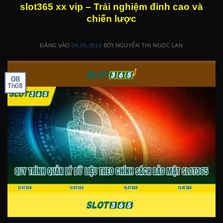
slot365 xx vip – Trải nghiệm đỉnh cao và
chiến lược
ĐĂNG VÀO
08.08.2026
BỞI
NGUYỄN THỊ NGỌC LAN
08
Th08