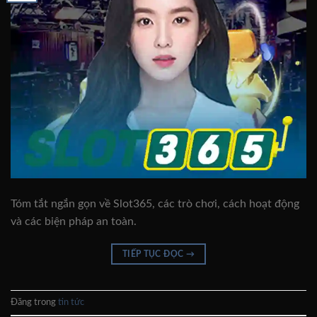
Tóm tắt ngắn gọn về Slot365, các trò chơi, cách hoạt động
và các biện pháp an toàn.
TIẾP TỤC ĐỌC
→
Đăng trong
tin tức