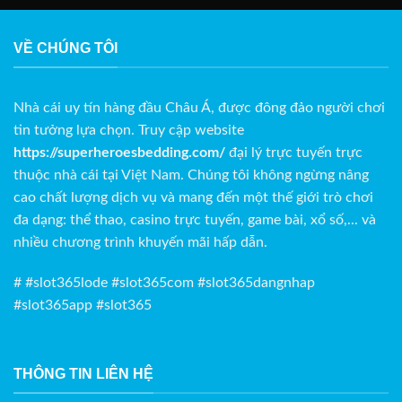
VỀ CHÚNG TÔI
Nhà cái uy tín hàng đầu Châu Á, được đông đảo người chơi
tin tưởng lựa chọn. Truy cập website
https://superheroesbedding.com/
đại lý trực tuyến trực
thuộc nhà cái tại Việt Nam. Chúng tôi không ngừng nâng
cao chất lượng dịch vụ và mang đến một thế giới trò chơi
đa dạng: thể thao, casino trực tuyến, game bài, xổ số,... và
nhiều chương trình khuyến mãi hấp dẫn.
#
#slot365lode #slot365com #slot365dangnhap
#slot365app #slot365
THÔNG TIN LIÊN HỆ