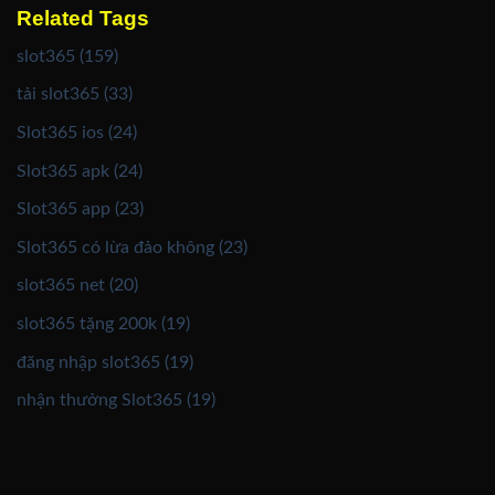
Related Tags
slot365 (159)
tải slot365 (33)
Slot365 ios (24)
Slot365 apk (24)
Slot365 app (23)
Slot365 có lừa đảo không (23)
slot365 net (20)
slot365 tặng 200k (19)
đăng nhập slot365 (19)
nhận thưởng Slot365 (19)