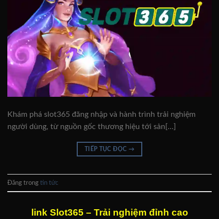
Khám phá slot365 đăng nhập và hành trình trải nghiệm
người dùng, từ nguồn gốc thương hiệu tới sản[…]
TIẾP TỤC ĐỌC
→
Đăng trong
tin tức
link Slot365 – Trải nghiệm đỉnh cao