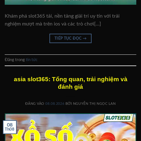
Khám phá slot365 tải, nền tảng giải trí uy tín với trải
nghiệm mượt mà trên ios và các trò chơi[…]
TIẾP TỤC ĐỌC
→
Đăng trong
tin tức
asia slot365: Tổng quan, trải nghiệm và
đánh giá
ĐĂNG VÀO
08.08.2026
BỞI
NGUYỄN THỊ NGỌC LAN
08
Th08