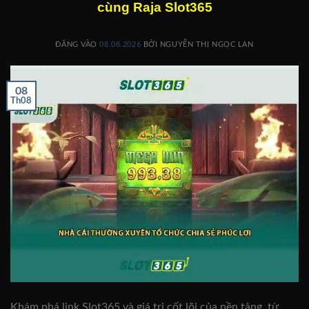
cùng Raja Slot365
ĐĂNG VÀO
08.08.2026
BỞI
NGUYỄN THỊ NGỌC LAN
08
Th08
Khám phá link Slot365 và giá trị cốt lõi của nền tảng, từ