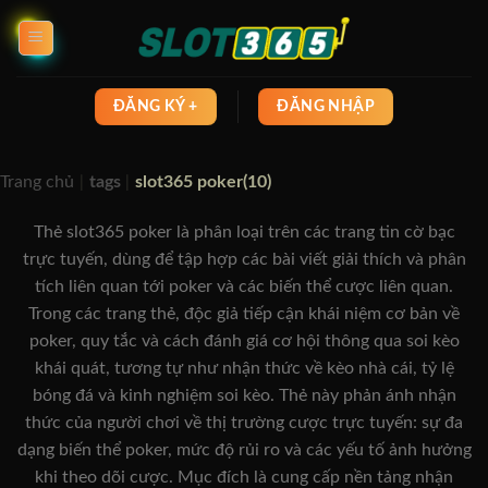
Bỏ
qua
nội
dung
ĐĂNG KÝ +
ĐĂNG NHẬP
Trang chủ
|
tags
|
slot365 poker(10)
Thẻ slot365 poker là phân loại trên các trang tin cờ bạc
trực tuyến, dùng để tập hợp các bài viết giải thích và phân
tích liên quan tới poker và các biến thể cược liên quan.
Trong các trang thẻ, độc giả tiếp cận khái niệm cơ bản về
poker, quy tắc và cách đánh giá cơ hội thông qua soi kèo
khái quát, tương tự như nhận thức về kèo nhà cái, tỷ lệ
bóng đá và kinh nghiệm soi kèo. Thẻ này phản ánh nhận
thức của người chơi về thị trường cược trực tuyến: sự đa
dạng biến thể poker, mức độ rủi ro và các yếu tố ảnh hưởng
khi theo dõi cược. Mục đích là cung cấp nền tảng nhận