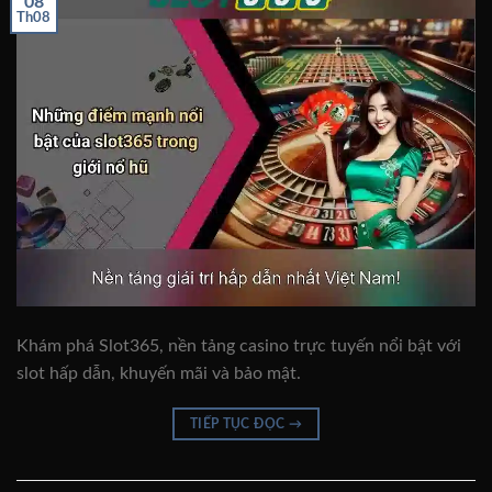
08
Th08
Khám phá Slot365, nền tảng casino trực tuyến nổi bật với
slot hấp dẫn, khuyến mãi và bảo mật.
TIẾP TỤC ĐỌC
→