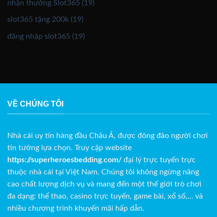
nhận thưởng Slot365 (19)
slot365 tặng 200k (19)
đăng nhập slot365 (19)
VỀ CHÚNG TÔI
Nhà cái uy tín hàng đầu Châu Á, được đông đảo người chơi
tin tưởng lựa chọn. Truy cập website
https://superheroesbedding.com/
đại lý trực tuyến trực
thuộc nhà cái tại Việt Nam. Chúng tôi không ngừng nâng
cao chất lượng dịch vụ và mang đến một thế giới trò chơi
đa dạng: thể thao, casino trực tuyến, game bài, xổ số,... và
nhiều chương trình khuyến mãi hấp dẫn.