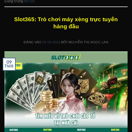
Đăng trong
tin tức
Slot365: Trò chơi máy xèng trực tuyến
hàng đầu
ĐĂNG VÀO
09.08.2026
BỞI
NGUYỄN THỊ NGỌC LAN
09
Th08