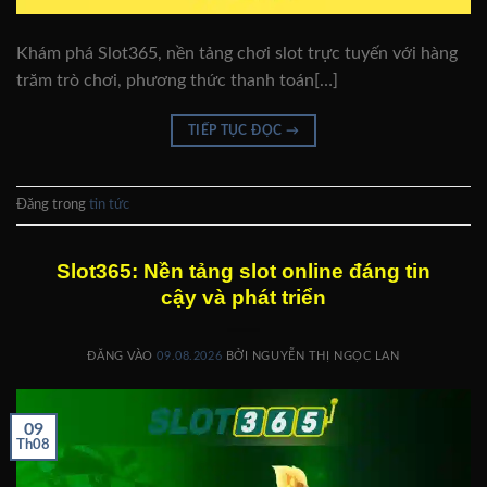
Khám phá Slot365, nền tảng chơi slot trực tuyến với hàng
trăm trò chơi, phương thức thanh toán[…]
TIẾP TỤC ĐỌC
→
Đăng trong
tin tức
Slot365: Nền tảng slot online đáng tin
cậy và phát triển
ĐĂNG VÀO
09.08.2026
BỞI
NGUYỄN THỊ NGỌC LAN
09
Th08