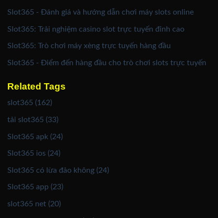
Slot365 - Đánh giá và hướng dẫn chơi máy slots online
Slot365: Trải nghiệm casino slot trực tuyến đỉnh cao
Slot365: Trò chơi máy xèng trực tuyến hàng đầu
Slot365 - Điểm đến hàng đầu cho trò chơi slots trực tuyến
Related Tags
slot365 (162)
tải slot365 (33)
Slot365 apk (24)
Slot365 ios (24)
Slot365 có lừa đảo không (24)
Slot365 app (23)
slot365 net (20)