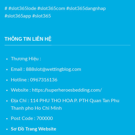
#
#slot365lode #slot365com #slot365dangnhap
#slot365app #slot365
THÔNG TIN LIÊN HỆ
Thương Hiệu :
Email :
888slot@wettingblog.com
Hotline : 0967316136
Website :
https://superheroesbedding.com/
Địa Chỉ : 114 PHU THO HOA P. PTH Quan Tan Phu
Thanh pho Ho Chi Minh
Post Code : 700000
Sơ Đồ Trang Website