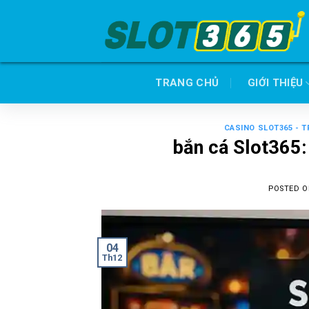
Skip
to
content
TRANG CHỦ
GIỚI THIỆU
CASINO SLOT365 - T
bắn cá Slot365:
POSTED 
04
Th12