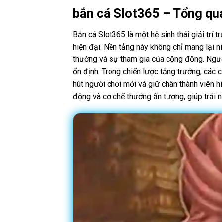
bắn cá Slot365 – Tổng quan
Bắn cá Slot365 là một hệ sinh thái giải trí 
hiện đại. Nền tảng này không chỉ mang lại n
thưởng và sự tham gia của cộng đồng. Người 
ổn định. Trong chiến lược tăng trưởng, các 
hút người chơi mới và giữ chân thành viên h
động và cơ chế thưởng ấn tượng, giúp trải 