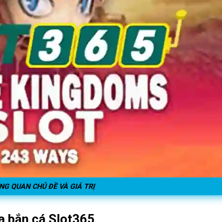
NG QUAN CHỦ ĐỀ VÀ GIÁ TRỊ
a bắn cá Slot365