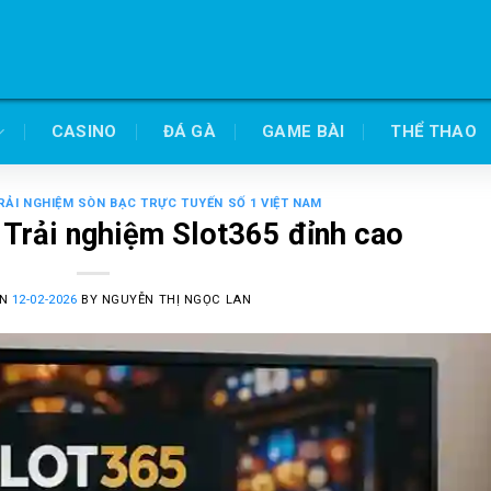
CASINO
ĐÁ GÀ
GAME BÀI
THỂ THAO
RẢI NGHIỆM SÒN BẠC TRỰC TUYẾN SỐ 1 VIỆT NAM
 Trải nghiệm Slot365 đỉnh cao
ON
12-02-2026
BY
NGUYỄN THỊ NGỌC LAN