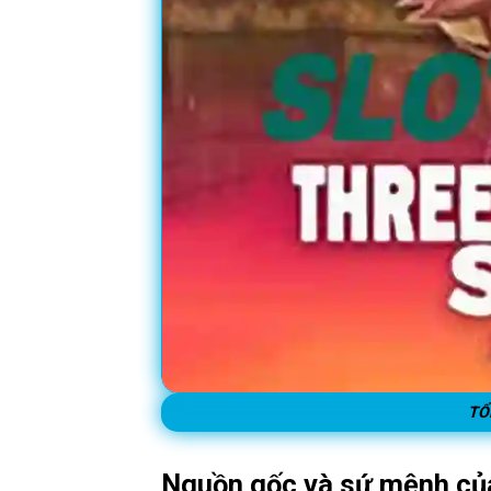
TỔ
Nguồn gốc và sứ mệnh củ