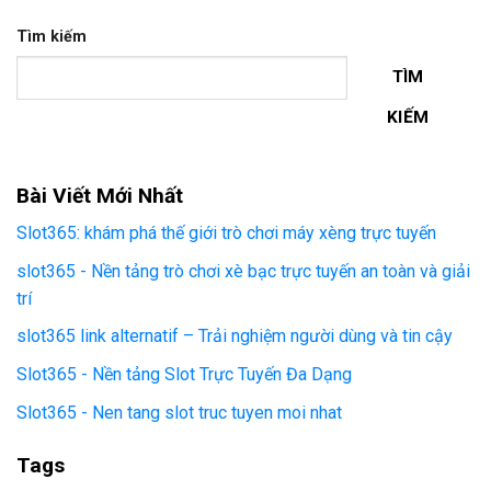
Tìm kiếm
TÌM
KIẾM
Bài Viết Mới Nhất
Slot365: khám phá thế giới trò chơi máy xèng trực tuyến
slot365 - Nền tảng trò chơi xè bạc trực tuyến an toàn và giải
trí
slot365 link alternatif – Trải nghiệm người dùng và tin cậy
Slot365 - Nền tảng Slot Trực Tuyến Đa Dạng
Slot365 - Nen tang slot truc tuyen moi nhat
Tags