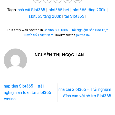
Tags:
nhà cái Slot365
|
slot365 bet
|
slot365 tặng 200k
|
slot365 tang 200k
|
tải Slot365
|
This entry was posted in
Casino SLOT365 - Trải Nghiệm Sòn Bạc Trực
Tuyến Số 1 Việt Nam
. Bookmark the
permalink
.
NGUYỄN THỊ NGỌC LAN
nạp tiền Slot365 – trải
nhà cái Slot365 – Trải nghiệm
nghiệm an toàn tại slot365
đỉnh cao với hỗ trợ Slot365
casino