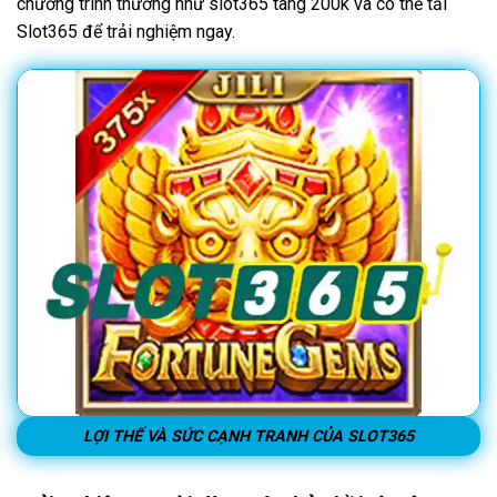
chương trình thưởng như slot365 tang 200k và có thể tải
Slot365 để trải nghiệm ngay.
LỢI THẾ VÀ SỨC CẠNH TRANH CỦA SLOT365