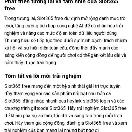
Phát triển tương lai và tầm nhìn của Slot365
free
Trong tương lai, Slot365 free dự định mở rộng danh mục trò
chơi, tăng cường tích hợp công nghệ AI để cá nhân hóa trải
nghiệm và nâng cao mức độ an toàn dữ liệu người dùng.
Thương hiệu sẽ tiếp tục theo đuổi sự minh bạch, trách nhiệm
xã hội và sự hiện diện toàn cầu, đồng thời đẩy mạnh các
sáng kiến cộng đồng để người chơi có thể gắn kết lâu dài và
cảm thấy được trân trọng.
Tóm tắt và lời mời trải nghiệm
Slot365 free mang đến một hệ sinh thái giải trí trực tuyến
đầy tham vọng với các sản phẩm nổi bật như bắn cá
Slot365, đăng nhập nhanh qua heylink slot365 login và các
chương trình giftcode Slot365. Hãy trải nghiệm Slot365 free
để khám phá sự an tâm, tốc độ và sáng tạo trong mỗi trận
chơi. Hãy tham gia cộng đồng, đánh giá Slot365 free và xem
trải nghiệm của bạn mang lại những bất ngờ gì.