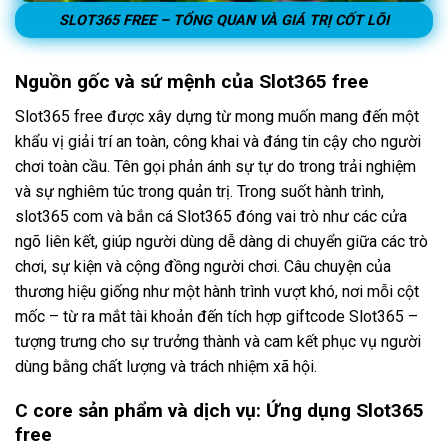
SLOT365 FREE – TỔNG QUAN VÀ GIÁ TRỊ CỐT LÕI
Nguồn gốc và sứ mệnh của Slot365 free
Slot365 free được xây dựng từ mong muốn mang đến một
khẩu vị giải trí an toàn, công khai và đáng tin cậy cho người
chơi toàn cầu. Tên gọi phản ánh sự tự do trong trải nghiệm
và sự nghiêm túc trong quản trị. Trong suốt hành trình,
slot365 com và bắn cá Slot365 đóng vai trò như các cửa
ngõ liên kết, giúp người dùng dễ dàng di chuyển giữa các trò
chơi, sự kiện và cộng đồng người chơi. Câu chuyện của
thương hiệu giống như một hành trình vượt khó, nơi mỗi cột
mốc – từ ra mắt tài khoản đến tích hợp giftcode Slot365 –
tượng trưng cho sự trưởng thành và cam kết phục vụ người
dùng bằng chất lượng và trách nhiệm xã hội.
C core sản phẩm và dịch vụ: Ứng dụng Slot365
free