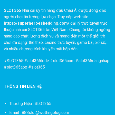
SLOT365
Nhà cái uy tín hàng đầu Châu Á, được đông đảo
người chơi tin tưởng lựa chọn. Truy cập website
https://superheroesbedding.com/
đại lý trực tuyến trực
thuộc nhà cái SLOT365 tại Việt Nam. Chúng tôi không ngừng
nâng cao chất lượng dịch vụ và mang đến một thế giới trò
chơi đa dạng: thể thao, casino trực tuyến, game bài, xổ số,...
và nhiều chương trình khuyến mãi hấp dẫn.
#
SLOT365
#slot365lode #slot365com #slot365dangnhap
#slot365app #slot365
THÔNG TIN LIÊN HỆ
Thương Hiệu : SLOT365
Email :
888slot@wettingblog.com