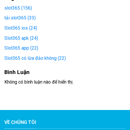
slot365 (156)
tải slot365 (33)
Slot365 ios (24)
Slot365 apk (24)
Slot365 app (22)
Slot365 có lừa đảo không (22)
Bình Luận
Không có bình luận nào để hiển thị.
VỀ CHÚNG TÔI