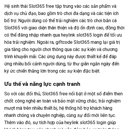
Hệ sinh thái Slot365 free tập trung vào các sản phẩm và
dịch vụ chủ đạo, bao gồm trò chơi đa dạng và các tiện ích
bổ trợ. Người dùng có thể trải nghiệm các trò chơi bắn cá
Slot365 với giao diện thân thiện và độ ổn định cao, đồng thời
có thể đăng nhập nhanh qua heylink slot365 login để tối ưu
hóa trải nghiệm. Ngoài ra, giftcode Slot365 mang lại giá trị
gia tăng cho người chơi thông qua các sự kiện và chương
trình khuyến mãi. Các ứng dụng này được thiết kế để đáp
ứng nhiều bối cảnh người dùng, từ thư giãn ngắn ngày đến
ký ức chiến thắng lớn trong các sự kiện đặc biệt.
Ưu thế và năng lực cạnh tranh
So với các đối thủ, Slot365 free nổi bật ở một số điểm then
chốt: công nghệ an toàn và bảo mật vững chắc, trải nghiệm
mượt mà trên nhiều thiết bị, hệ thống hỗ trợ khách hàng
nhanh chóng và chuyên nghiệp, cùng sự đổi mới liên tục.
Thêm vào đó, sự tích hợp của heylink slot365 login giúp