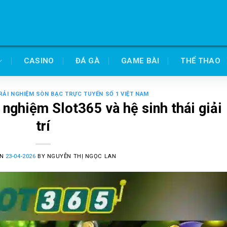
CASINO
ĐÁ GÀ
GAME BÀI
THỂ THAO
RẢI NGHIỆM SÒN BẠC TRỰC TUYẾN SỐ 1 VIỆT NAM
i nghiệm Slot365 và hệ sinh thái giải
trí
ON
23-04-2026
BY
NGUYỄN THỊ NGỌC LAN