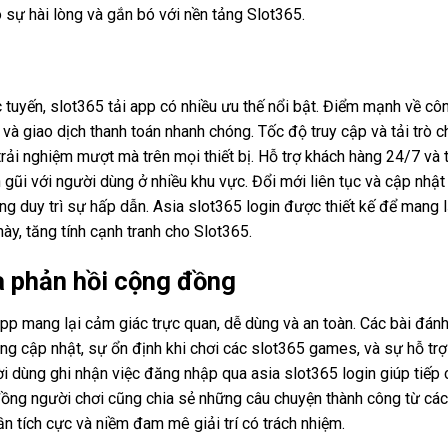
 sự hài lòng và gắn bó với nền tảng Slot365.
rực tuyến, slot365 tải app có nhiều ưu thế nổi bật. Điểm mạnh về cô
à giao dịch thanh toán nhanh chóng. Tốc độ truy cập và tải trò c
rải nghiệm mượt mà trên mọi thiết bị. Hỗ trợ khách hàng 24/7 và t
gũi với người dùng ở nhiều khu vực. Đổi mới liên tục và cập nhật
 duy trì sự hấp dẫn. Asia slot365 login được thiết kế để mang l
ày, tăng tính cạnh tranh cho Slot365.
à phản hồi cộng đồng
app mang lại cảm giác trực quan, dễ dùng và an toàn. Các bài đán
ng cập nhật, sự ổn định khi chơi các slot365 games, và sự hỗ trợ
i dùng ghi nhận việc đăng nhập qua asia slot365 login giúp tiếp 
ồng người chơi cũng chia sẻ những câu chuyện thành công từ cá
ần tích cực và niềm đam mê giải trí có trách nhiệm.