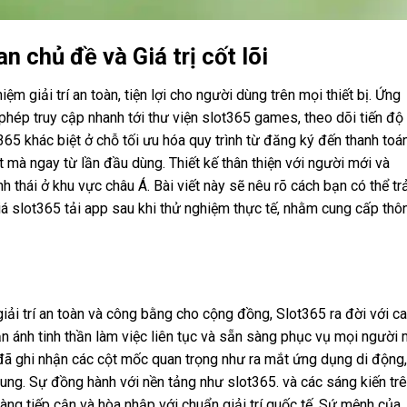
n chủ đề và Giá trị cốt lõi
iệm giải trí an toàn, tiện lợi cho người dùng trên mọi thiết bị. Ứng
phép truy cập nhanh tới thư viện slot365 games, theo dõi tiến độ
65 khác biệt ở chỗ tối ưu hóa quy trình từ đăng ký đến thanh toá
t mà ngay từ lần đầu dùng. Thiết kế thân thiện với người mới và
nh thái ở khu vực châu Á. Bài viết này sẽ nêu rõ cách bạn có thể tr
iá slot365 tải app sau khi thử nghiệm thực tế, nhằm cung cấp thô
ải trí an toàn và công bằng cho cộng đồng, Slot365 ra đời với c
ản ánh tinh thần làm việc liên tục và sẵn sàng phục vụ mọi người 
 đã ghi nhận các cột mốc quan trọng như ra mắt ứng dụng di động,
dung. Sự đồng hành với nền tảng như slot365. và các sáng kiến tr
àng tiếp cận và hòa nhập với chuẩn giải trí quốc tế. Sứ mệnh của