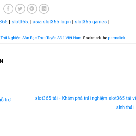
t365
|
slot365.
|
asia slot365 login
|
slot365 games
|
 Trải Nghiệm Sòn Bạc Trực Tuyến Số 1 Việt Nam
. Bookmark the
permalink
.
AN
slot365 tái - Khám phá trải nghiệm slot365 tái v
hỗ trợ
sinh thái