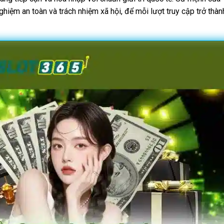
 nghiệm an toàn và trách nhiệm xã hội, để mỗi lượt truy cập trở thàn