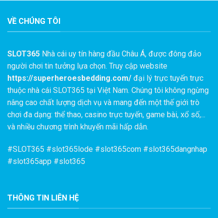
VỀ CHÚNG TÔI
SLOT365
Nhà cái uy tín hàng đầu Châu Á, được đông đảo
người chơi tin tưởng lựa chọn. Truy cập website
https://superheroesbedding.com/
đại lý trực tuyến trực
thuộc nhà cái SLOT365 tại Việt Nam. Chúng tôi không ngừng
nâng cao chất lượng dịch vụ và mang đến một thế giới trò
chơi đa dạng: thể thao, casino trực tuyến, game bài, xổ số,...
và nhiều chương trình khuyến mãi hấp dẫn.
#
SLOT365
#slot365lode #slot365com #slot365dangnhap
#slot365app #slot365
THÔNG TIN LIÊN HỆ