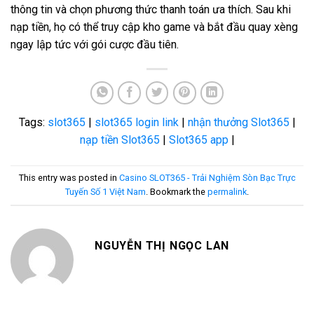
thông tin và chọn phương thức thanh toán ưa thích. Sau khi
nạp tiền, họ có thể truy cập kho game và bắt đầu quay xèng
ngay lập tức với gói cược đầu tiên.
Tags:
slot365
|
slot365 login link
|
nhận thưởng Slot365
|
nạp tiền Slot365
|
Slot365 app
|
This entry was posted in
Casino SLOT365 - Trải Nghiệm Sòn Bạc Trực
Tuyến Số 1 Việt Nam
. Bookmark the
permalink
.
NGUYỄN THỊ NGỌC LAN