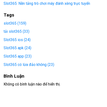
Slot365: Nền tảng trò chơi máy đánh xèng trực tuyến
Tags
slot365 (159)
tải slot365 (33)
Slot365 ios (24)
Slot365 apk (24)
Slot365 app (23)
Slot365 có lừa đảo không (23)
Bình Luận
Không có bình luận nào để hiển thị.