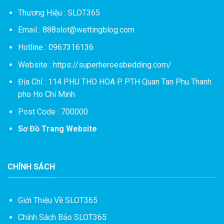
Thương Hiệu : SLOT365
Email :
888slot@wettingblog.com
Hotline : 0967316136
Website :
https://superheroesbedding.com/
Địa Chỉ : 114 PHU THO HOA P. PTH Quan Tan Phu Thanh
pho Ho Chi Minh
Post Code : 700000
Sơ Đồ Trang Website
CHÍNH SÁCH
Giới Thiệu Về SLOT365
Chính Sách Bảo SLOT365