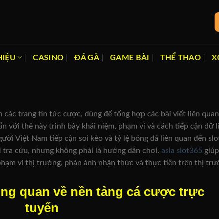
HIỆU
CASINO
ĐÁ GÀ
GAME BÀI
THỂ THAO
X
ên các trang tin tức cược, dùng để tổng hợp các bài viết liên quan
ắn với thẻ này trình bày khái niệm, phạm vi và cách tiếp cận dữ
ười Việt Nam tiếp cận soi kèo và tỷ lệ bóng đá liên quan đến sl
hi tra cứu, nhưng không phải là hướng dẫn chơi.
asia slot365
giúp
 phạm vi thị trường, phản ánh nhận thức và thực tiễn trên thị tr
ổng quan về nền tảng cá cược trực
tuyến