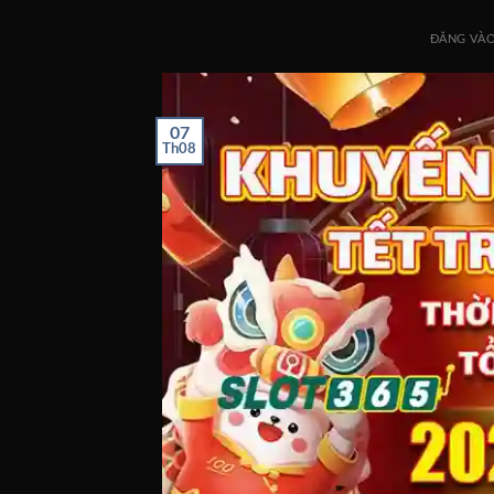
ĐĂNG VÀ
07
Th08