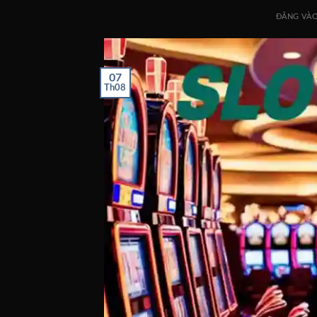
ĐĂNG VÀ
07
Th08