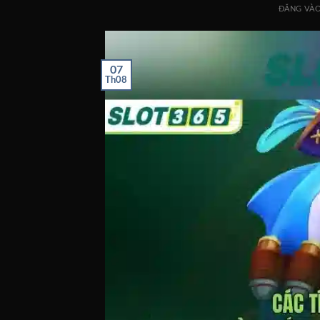
ĐĂNG VÀ
07
Th08