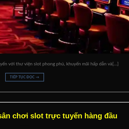
yến với thư viện slot phong phú, khuyến mãi hấp dẫn và[…]
TIẾP TỤC ĐỌC
→
sân chơi slot trực tuyến hàng đầu