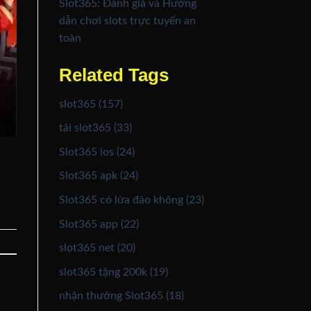
Slot365: Đánh giá và Hướng
dẫn chơi slots trực tuyến an
toàn
Related Tags
slot365 (157)
tải slot365 (33)
Slot365 ios (24)
Slot365 apk (24)
Slot365 có lừa đảo không (23)
Slot365 app (22)
slot365 net (20)
slot365 tặng 200k (19)
nhận thưởng Slot365 (18)