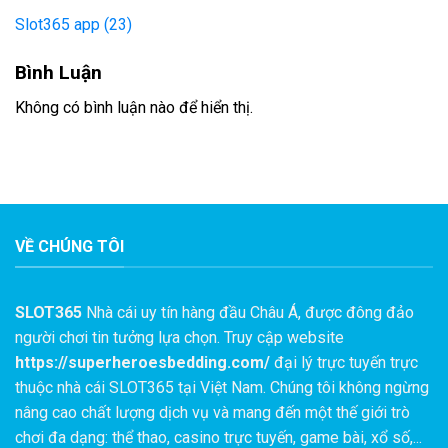
Slot365 app (23)
Bình Luận
Không có bình luận nào để hiển thị.
VỀ CHÚNG TÔI
SLOT365
Nhà cái uy tín hàng đầu Châu Á, được đông đảo
người chơi tin tưởng lựa chọn. Truy cập website
https://superheroesbedding.com/
đại lý trực tuyến trực
thuộc nhà cái SLOT365 tại Việt Nam. Chúng tôi không ngừng
nâng cao chất lượng dịch vụ và mang đến một thế giới trò
chơi đa dạng: thể thao, casino trực tuyến, game bài, xổ số,...