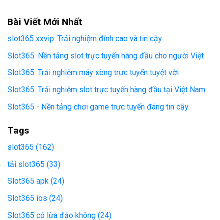
Bài Viết Mới Nhất
slot365 xxvip: Trải nghiệm đỉnh cao và tin cậy
Slot365: Nền tảng slot trực tuyến hàng đầu cho người Việt
Slot365: Trải nghiệm máy xèng trực tuyến tuyệt vời
Slot365: Trải nghiệm slot trực tuyến hàng đầu tại Việt Nam
Slot365 - Nền tảng chơi game trực tuyến đáng tin cậy
Tags
slot365 (162)
tải slot365 (33)
Slot365 apk (24)
Slot365 ios (24)
Slot365 có lừa đảo không (24)