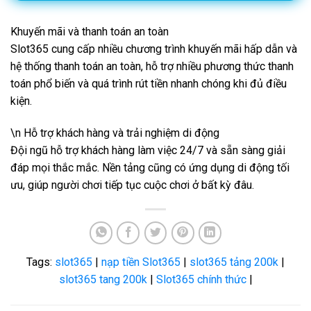
Khuyến mãi và thanh toán an toàn
Slot365 cung cấp nhiều chương trình khuyến mãi hấp dẫn và
hệ thống thanh toán an toàn, hỗ trợ nhiều phương thức thanh
toán phổ biến và quá trình rút tiền nhanh chóng khi đủ điều
kiện.
\n
Hỗ trợ khách hàng và trải nghiệm di động
Đội ngũ hỗ trợ khách hàng làm việc 24/7 và sẵn sàng giải
đáp mọi thắc mắc. Nền tảng cũng có ứng dụng di động tối
ưu, giúp người chơi tiếp tục cuộc chơi ở bất kỳ đâu.
Tags:
slot365
|
nạp tiền Slot365
|
slot365 tảng 200k
|
slot365 tang 200k
|
Slot365 chính thức
|