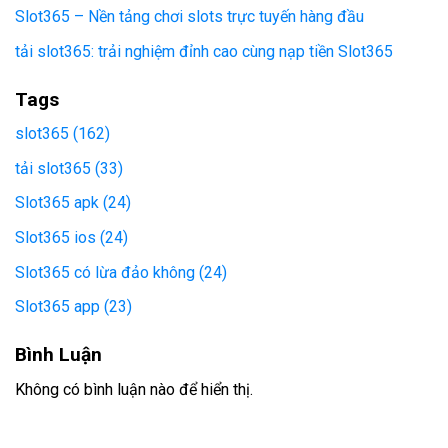
Slot365 – Nền tảng chơi slots trực tuyến hàng đầu
tải slot365: trải nghiệm đỉnh cao cùng nạp tiền Slot365
Tags
slot365 (162)
tải slot365 (33)
Slot365 apk (24)
Slot365 ios (24)
Slot365 có lừa đảo không (24)
Slot365 app (23)
Bình Luận
Không có bình luận nào để hiển thị.