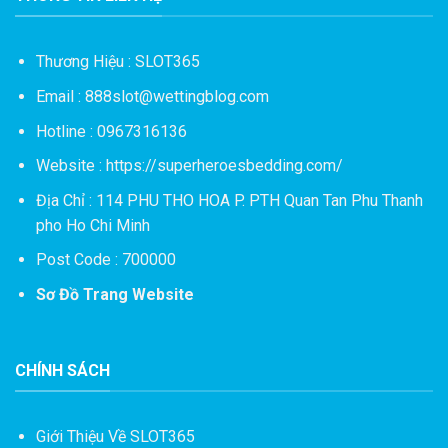
Thương Hiệu : SLOT365
Email :
888slot@wettingblog.com
Hotline : 0967316136
Website :
https://superheroesbedding.com/
Địa Chỉ : 114 PHU THO HOA P. PTH Quan Tan Phu Thanh
pho Ho Chi Minh
Post Code : 700000
Sơ Đồ Trang Website
CHÍNH SÁCH
Giới Thiệu Về SLOT365