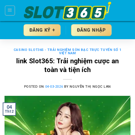
Skip
to
content
ĐĂNG KÝ +
ĐĂNG NHẬP
CASINO SLOT365 - TRẢI NGHIỆM SÒN BẠC TRỰC TUYẾN SỐ 1
VIỆT NAM
link Slot365: Trải nghiệm cược an
toàn và tiện ích
POSTED ON
04-03-2026
BY
NGUYỄN THỊ NGỌC LAN
04
Th12