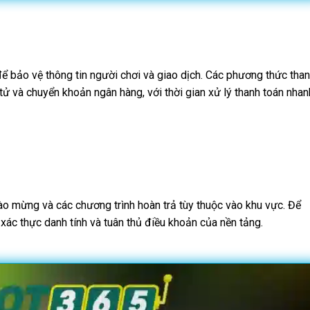
ể bảo vệ thông tin người chơi và giao dịch. Các phương thức tha
 tử và chuyển khoản ngân hàng, với thời gian xử lý thanh toán nhan
o mừng và các chương trình hoàn trả tùy thuộc vào khu vực. Để
 xác thực danh tính và tuân thủ điều khoản của nền tảng.