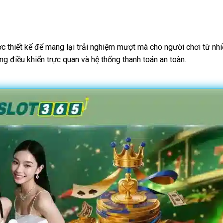
ợc thiết kế để mang lại trải nghiệm mượt mà cho người chơi từ nh
ng điều khiển trực quan và hệ thống thanh toán an toàn.