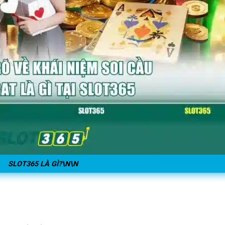
SLOT365 LÀ GÌ?\N\N