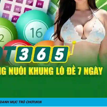
DANH MỤC TRÒ CHƠI\N\N