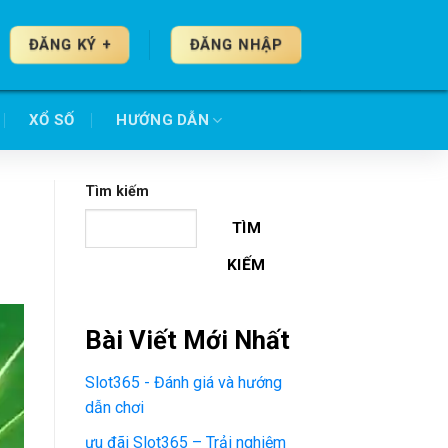
ĐĂNG KÝ +
ĐĂNG NHẬP
XỔ SỐ
HƯỚNG DẪN
Tìm kiếm
TÌM
KIẾM
Bài Viết Mới Nhất
Slot365 - Đánh giá và hướng
dẫn chơi
ưu đãi Slot365 – Trải nghiệm