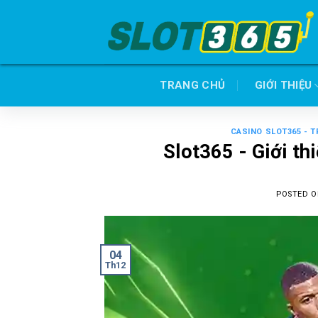
Skip
to
content
TRANG CHỦ
GIỚI THIỆU
CASINO SLOT365 - T
Slot365 - Giới th
POSTED 
04
Th12